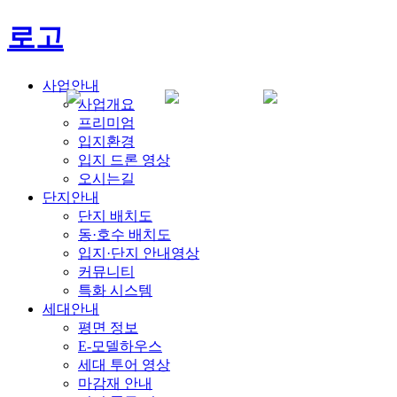
로고
사업안내
사업개요
프리미엄
입지환경
입지 드론 영상
오시는길
단지안내
단지 배치도
동·호수 배치도
입지·단지 안내영상
커뮤니티
특화 시스템
세대안내
평면 정보
E-모델하우스
세대 투어 영상
마감재 안내