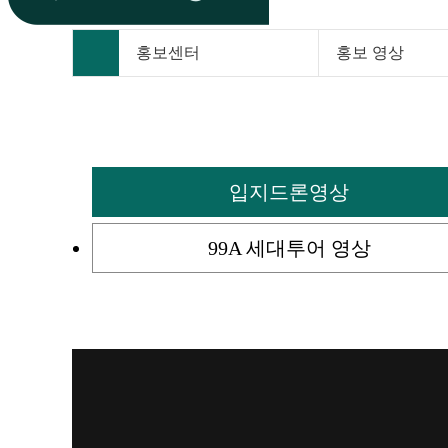
홍보센터
홍보 영상
입지드론영상
99A 세대투어 영상