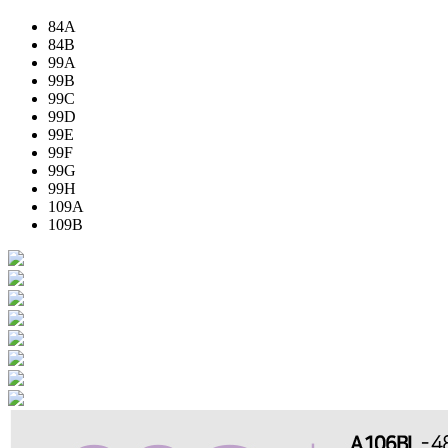
84A
84B
99A
99B
99C
99D
99E
99F
99G
99H
109A
109B